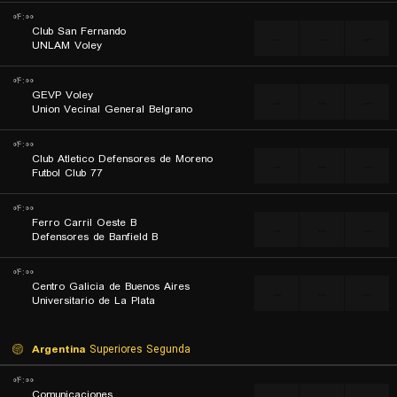
۰۴:۰۰
Club San Fernando
...
...
...
UNLAM Voley
۰۴:۰۰
GEVP Voley
...
...
...
Union Vecinal General Belgrano
۰۴:۰۰
Club Atletico Defensores de Moreno
...
...
...
77 Futbol Club
۰۴:۰۰
Ferro Carril Oeste B
...
...
...
Defensores de Banfield B
۰۴:۰۰
Centro Galicia de Buenos Aires
...
...
...
Universitario de La Plata
Argentina
Superiores Segunda
۰۴:۰۰
Comunicaciones