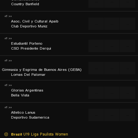
...
...
...
Country Banfield
۰۴:۰۰
Asoc. Civil y Cultural Apaib
...
...
...
Club Deportivo Muniz
۰۴:۰۰
Estudiantil Porteno
...
...
...
CSD Presidente Derqui
۰۴:۰۰
...
...
...
Gimnasia y Esgrima de Buenos Aires (GEBA)
Lomas Del Palomar
۰۴:۰۰
Glorias Argentinas
...
...
...
Bella Vista
۰۴:۰۰
Atletico Lanus
...
...
...
Deportivo Sudamerica
Brazil
U19 Liga Paulista Women