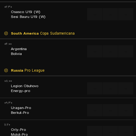
۰۲:۳۰
Osasco U19 (W)
...
...
...
Sesi Bauru U19 (W)
South America
Copa Sudamericana
۰۴:۰۰
Argentina
...
...
...
Bolivia
Russia
Pro League
۰۸:۰۰
Legion Obuhovo
...
...
...
Energy-pro
۰۹:۳۰
Uragan-Pro
...
...
...
Berkut-Pro
۱۱:۲۰
Orly-Pro
...
...
...
Molot-Pro