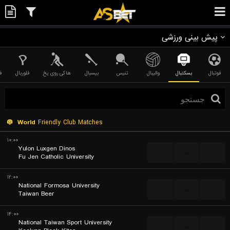
پیش بینی ورزشی
فوتبال
بسکتبال
والیبال
تنیس
بیسبال
هاکی روی یخ
فلوربال
ف
World
Friendly Club Matches
۱۰:۰۰
Yulon Luxgen Dinos
...
...
...
Fu Jen Catholic University
۱۲:۰۰
National Formosa University
...
...
...
Taiwan Beer
۱۴:۰۰
National Taiwan Sport University
...
...
...