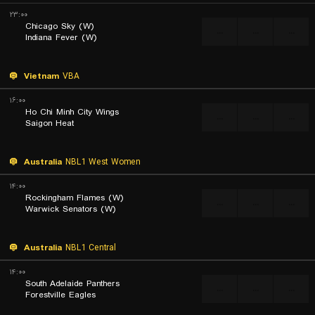
۲۳:۰۰
Chicago Sky (W)
...
...
...
Indiana Fever (W)
Vietnam
VBA
۱۶:۰۰
Ho Chi Minh City Wings
...
...
...
Saigon Heat
Australia
NBL1 West Women
۱۴:۰۰
Rockingham Flames (W)
...
...
...
Warwick Senators (W)
Australia
NBL1 Central
۱۴:۰۰
South Adelaide Panthers
...
...
...
Forestville Eagles