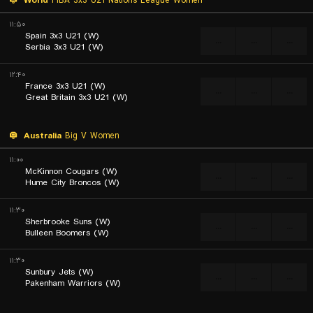
World
FIBA 3x3 U21 Nations League Women
۱۱:۵۰
Spain 3x3 U21 (W)
...
...
...
Serbia 3x3 U21 (W)
۱۲:۴۰
France 3x3 U21 (W)
...
...
...
Great Britain 3x3 U21 (W)
Australia
Big V Women
۱۱:۰۰
McKinnon Cougars (W)
...
...
...
Hume City Broncos (W)
۱۱:۳۰
Sherbrooke Suns (W)
...
...
...
Bulleen Boomers (W)
۱۱:۳۰
Sunbury Jets (W)
...
...
...
Pakenham Warriors (W)