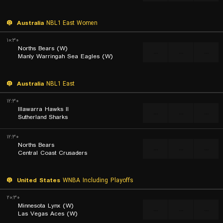
Australia
NBL1 East Women
۱۰:۳۰
Norths Bears (W)
...
...
...
Manly Warringah Sea Eagles (W)
Australia
NBL1 East
۱۲:۳۰
Illawarra Hawks II
...
...
...
Sutherland Sharks
۱۲:۳۰
Norths Bears
...
...
...
Central Coast Crusaders
United States
WNBA Including Playoffs
۲۰:۳۰
Minnesota Lynx (W)
...
...
...
Las Vegas Aces (W)