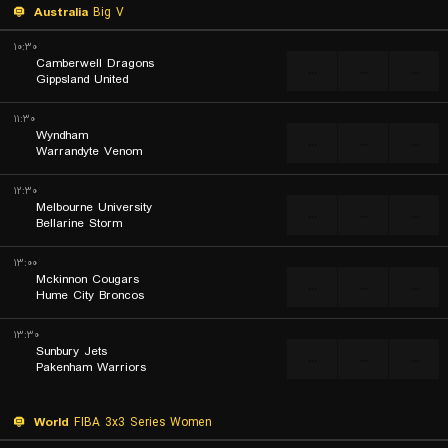
Australia
Big V
۱۰:۳۰
Camberwell Dragons
...
...
...
Gippsland United
۱۱:۳۰
Wyndham
...
...
...
Warrandyte Venom
۱۲:۳۰
Melbourne University
...
...
...
Bellarine Storm
۱۳:۰۰
Mckinnon Cougars
...
...
...
Hume City Broncos
۱۳:۳۰
Sunbury Jets
...
...
...
Pakenham Warriors
World
FIBA 3x3 Series Women