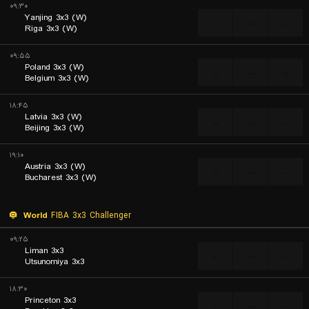
۰۹:۳۰
Yanjing 3x3 (W)
...
...
...
Riga 3x3 (W)
۰۹:۵۵
Poland 3x3 (W)
...
...
...
Belgium 3x3 (W)
۱۸:۴۵
Latvia 3x3 (W)
...
...
...
Beijing 3x3 (W)
۱۹:۱۰
Austria 3x3 (W)
...
...
...
Bucharest 3x3 (W)
World
FIBA 3x3 Challenger
۰۹:۲۵
Liman 3x3
...
...
...
Utsunomiya 3x3
۱۸:۳۰
Princeton 3x3
...
...
...