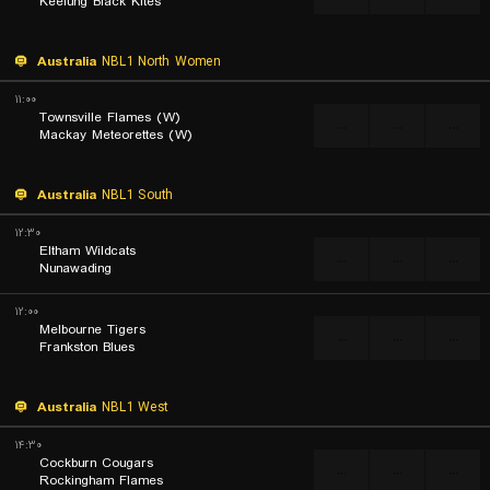
Keelung Black Kites
Australia
NBL1 North Women
۱۱:۰۰
Townsville Flames (W)
...
...
...
Mackay Meteorettes (W)
Australia
NBL1 South
۱۲:۳۰
Eltham Wildcats
...
...
...
Nunawading
۱۲:۰۰
Melbourne Tigers
...
...
...
Frankston Blues
Australia
NBL1 West
۱۴:۳۰
Cockburn Cougars
...
...
...
Rockingham Flames