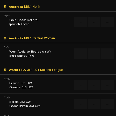
Australia
NBL1 North
۱۳:۰۰
Gold Coast Rollers
...
...
...
Ipswich Force
Australia
NBL1 Central Women
۱۱:۳۰
West Adelaide Bearcats (W)
...
...
...
Sturt Sabres (W)
World
FIBA 3x3 U21 Nations League
۱۲:۲۵
France 3x3 U21
...
...
...
Greece 3x3 U21
۱۳:۱۵
Serbia 3x3 U21
...
...
...
Great Britain 3x3 U21