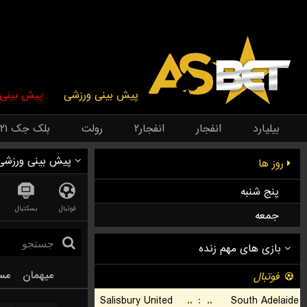
پیش بینی ورزشی
پیش بینی 
بیلیارد
انفجار
انفجار۲
رولت
بلک جک ۲۱
پیش بینی ورزشی
روز ها
پنج شنبه
فوتبال
بسکتبال
جمعه
میهمان
مس