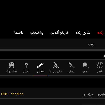
زنده
نتایج زنده
کازینو آنلاین
پشتیبانی
راهنما
پوپ
والیبال
تنیس
بیسبال
هاکی روی یخ
هندبال
فلوربال
پینگ پونگ
اوی
میزبان
Club Friendlies