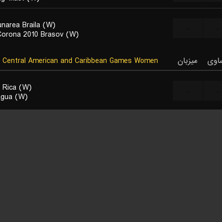
narea Braila (W)
...
...
orona 2010 Brasov (W)
اوی
میزبان
Central American and Caribbean Games Women
 Rica (W)
...
...
agua (W)