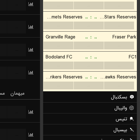
...
...
...
...
میهمان
مس
...
...