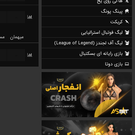
...
میهمان
مس
...