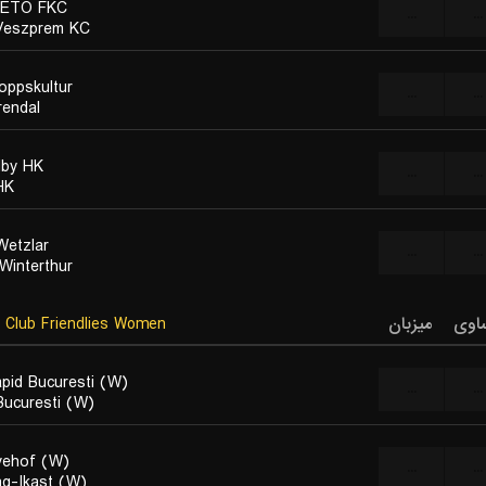
 ETO FKC
...
...
Veszprem KC
oppskultur
...
...
rendal
lby HK
...
...
HK
etzlar
...
...
 Winterthur
اوی
میزبان
Club Friendlies Women
pid Bucuresti (W)
...
...
ucuresti (W)
vehof (W)
...
...
ng-Ikast (W)