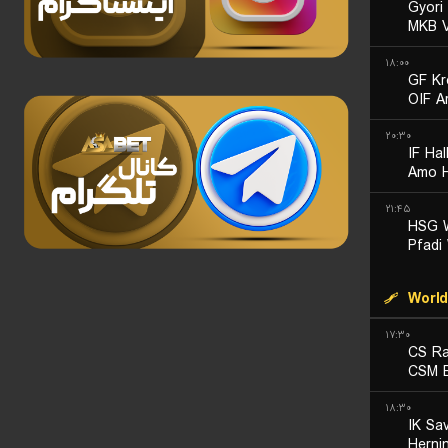
Gyori
MKB 
۱۸:۰۰
GF Kr
OIF A
۲۰:۳۰
IF Hal
Amo 
۲۱:۴۵
HSG W
Pfadi
World
۱۷:۳۰
CS Ra
CSM B
۱۸:۳۰
IK Sa
Herni