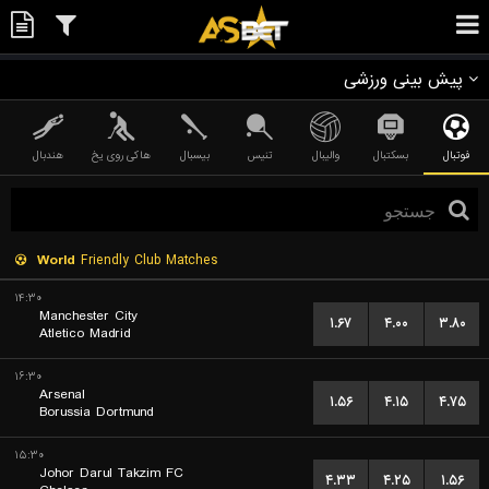
پیش بینی ورزشی
فوتبال
بسکتبال
والیبال
تنیس
بیسبال
هاکی روی یخ
هندبال
World
Friendly Club Matches
۱۴:۳۰
Manchester City
۱.۶۷
۴.۰۰
۳.۸۰
Atletico Madrid
۱۶:۳۰
Arsenal
۱.۵۶
۴.۱۵
۴.۷۵
Borussia Dortmund
۱۵:۳۰
Johor Darul Takzim FC
۴.۳۳
۴.۲۵
۱.۵۶