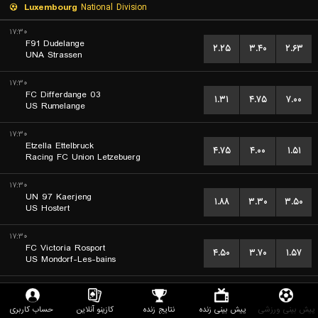
Luxembourg
National Division
۱۷:۳۰
F91 Dudelange
۲.۲۵
۳.۴۰
۲.۶۳
UNA Strassen
۱۷:۳۰
FC Differdange 03
۱.۳۱
۴.۷۵
۷.۰۰
US Rumelange
۱۷:۳۰
Etzella Ettelbruck
۴.۷۵
۴.۰۰
۱.۵۱
Racing FC Union Letzebuerg
۱۷:۳۰
UN 97 Kaerjeng
۱.۸۸
۳.۳۰
۳.۵۰
US Hostert
۱۷:۳۰
FC Victoria Rosport
۴.۵۰
۳.۷۰
۱.۵۷
US Mondorf-Les-bains
۱۹:۳۰
FC Swift Hesperange
۳.۶۰
۳.۷۰
۱.۷۷
حساب کاربری
Wiltz
کازینو آنلاین
نتایج زنده
پیش بینی زنده
پیش بینی ورزشی